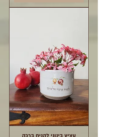
עציץ בינוני להניח ברכה