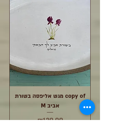
copy of מגש אליפסה בשורת
אביב M
מחיר
₪120.00
אזל מהמלאי