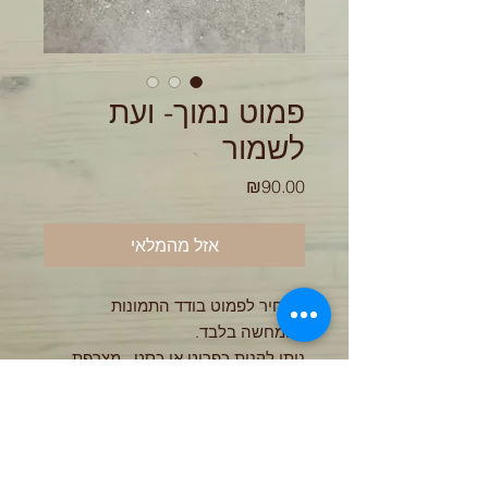
פמוט נמוך- ועת
לשמור
מחיר
₪90.00
אזל מהמלאי
המחיר לפמוט בודד התמונות
להמחשה בלבד.
ניתן לקנות כפריט או כסט . מצרפת
תמונות לדוגמא לסטים וכדי לקבל
פרופרציה.
פמוט קטן מחימר אפור וגלזורה לבנה.
עבר 3 שריפות 1210 מעלות. הפמוט