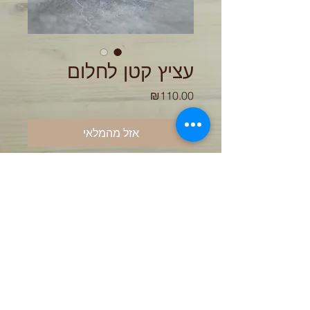
עציץ קטן לחלום
מחיר
₪110.00
אזל מהמלאי
עציץ קטן מחימר אפור וגלזורה לבנה.
עבר 3 שריפות 1210 מעלות. העציץ
מיוצר בעבודת יד על האובניים ולכן
יתכנו סטיות בצבעים ובמידות
עלות תוספת קקטוס 20 ש"ח
ותוספת צלוחית 40 ש"ח