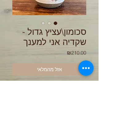
סכומון\עציץ גדול -
שקדיה אני למענך
מחיר
₪210.00
אזל מהמלאי
עציץ גדול / סכומון מחימר אפור וגלזורה
לבנה. עבר 3 שריפות 1210 מעלות.
העציץ מיוצר בעבודת יד על האובניים
ולכן יתכנו סטיות בצבעים ובמידות
גובה 14 סמ רוחב 13 סמ
הכלי מגיע ללא עציץ וכלים- התמונות
להמחשה בלבד