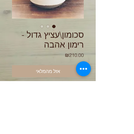
סכומון\עציץ גדול -
רימון אהבה
מחיר
₪210.00
אזל מהמלאי
עציץ גדול / סכומון מחימר אפור וגלזורה
לבנה. עבר 3 שריפות 1210 מעלות.
העציץ מיוצר בעבודת יד על האובניים
ולכן יתכנו סטיות בצבעים ובמידות
גובה 14 רוחב 13
הכלי מגיע ללא עציץ וכלים- התמונות
להמחשה בלבד