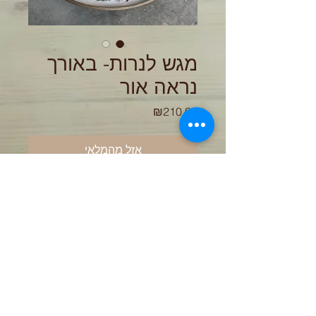
מגש לנרות- באורך
נראה אור
מחיר
₪210.00
אזל מהמלאי
צלחת הגשה מחימר אפור וגלזורה
לבנה.
3 שריפות 1210 מעלות.
קוטר 30 ס"מ הצלחת יוצרה בעבודת יד
ולכן יתכנו סטיות בצבע ובמידות