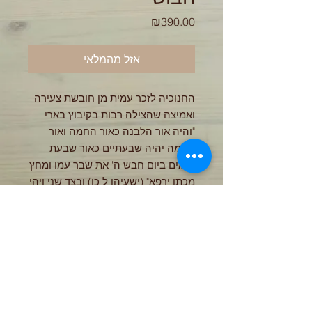
מחיר
₪390.00
אזל מהמלאי
החנוכיה לזכר עמית מן חובשת צעירה
ואמיצה שהצילה רבות בקיבוץ בארי
"והיה אור הלבנה כאור החמה ואור
החמה יהיה שבעתיים כאור שבעת
הימים ביום חבש ה' את שבר עמו ומחץ
מכתו ירפא" (ישעיהו ל כו) ובצד שני ויהי
אור עם איור של שקדיה
חנוכיית מרובע שמן. חימר אפור גלזורה
לבנה גובה שריפה 1210 מעלות.
החנוכייה מיוצרת בעבודת יד ולכן יתכנו
סטיות בצבע ובמידות
אורך37 גובה 3 שמש 4